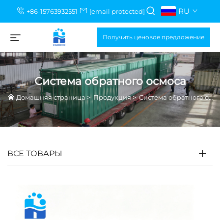
RU
+86-15763932551
[email protected]
Получить ценовое предложение
Система обратного осмоса
Домашняя страница
>
Продукция
>
Система обратного осмоса
ВСЕ ТОВАРЫ