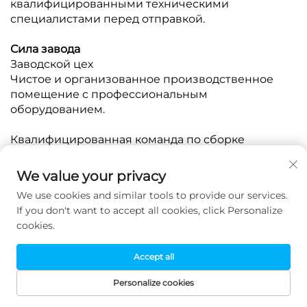
квалифицированными техническими
специалистами перед отправкой.
Сила завода
Заводской цех
Чистое и организованное производственное
помещение с профессиональным
оборудованием.
Квалифицированная команда по сборке
Опытные китайские техники тщательно
собирают и настраивают каждую машину.
We value your privacy
We use cookies and similar tools to provide our services.
Тестирование машины
If you don't want to accept all cookies, click Personalize
Каждая машина проходит испытания для
cookies.
обеспечения стабильной работы перед
отгрузкой.
Accept all
Контроль качества
Personalize cookies
Тщательно проверяются важные компоненты,
ДОМАШНЯЯ
ЭЛЕКТРОННАЯ
ПРОДУКТЫ
ТЕЛ.
герметичность и электрические части.
СТРАНИЦА
ПОЧТА