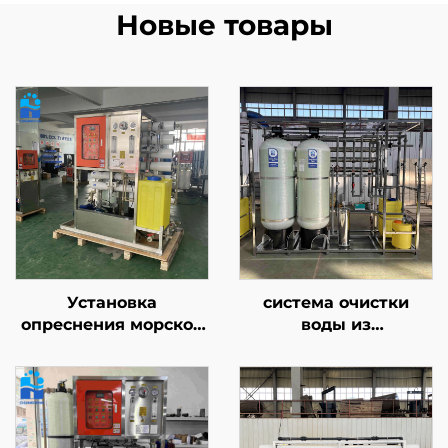
Новые товары
Установка
система очистки
опреснения морской
воды из
воды,
нержавеющей стали
крупногабаритная
с антикоррозионной
солнечная
защитой,
контейнеризированная
производительность
система обратного
3000 л/ч, установка