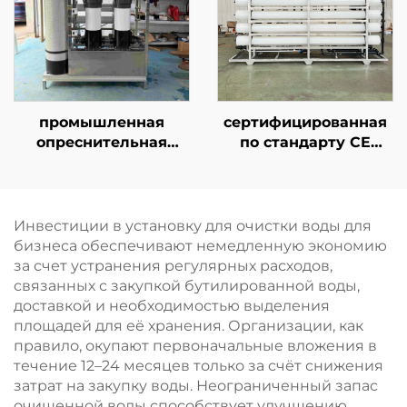
осмоса,
обратного осмоса для
опреснительная
проектов прямого
установка для
потребления
морской воды
питьевой воды
промышленная
сертифицированная
опреснительная
по стандарту CE
установка для
установка
морской воды
водоподготовки
мощностью 10 т/сут,
производительностью
система водоочистки
1000–2500 л/ч с
Инвестиции в установку для очистки воды для
SWRO для получения
системой обратного
бизнеса обеспечивают немедленную экономию
питьевой воды
осмоса для очистки
за счет устранения регулярных расходов,
солоноватой
связанных с закупкой бутилированной воды,
подземной воды из
доставкой и необходимостью выделения
скважин в целях
площадей для её хранения. Организации, как
орошения
правило, окупают первоначальные вложения в
сельскохозяйственных
течение 12–24 месяцев только за счёт снижения
угодий
затрат на закупку воды. Неограниченный запас
очищенной воды способствует улучшению