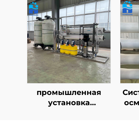
промышленная
Сис
установка
осм
обратного осмоса
пр
для очистки воды
производительностью
и