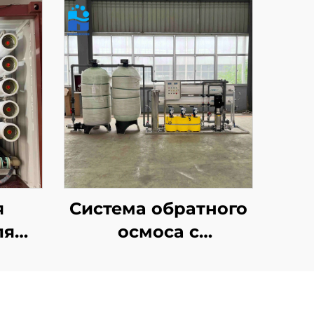
я
Система обратного
ля
осмоса с
я
очистителем на
ы с
основе мембраны
осом
обратного осмоса,