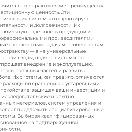
ание
установка для
начительные практические преимущества,
естиционную ценность. Эти
ия,
очистки воды,
ирования систем, что гарантирует
ля
фильтрационная
ительности и долговечности. Их
стабильную надежность продукции и
овых
система для
 профессиональными производителями
ин
питьевой воды в
ные к конкретным задачам: особенностям
ространству — а не универсальные
ного
фермерских домах
 анализ воды, подбор системы по
упрощает внедрение и эксплуатацию.
пасы запасных частей и развитые
те. Их системы, как правило, отличаются
е расходы по сравнению с устаревшими
спокойствие, защищая ваши инвестиции и
-исследовательские и опытно-
анных материалов, систем управления и
зволяет предложить специализированные
истемы. Выбирая квалифицированных
 основанное на подтвержденной
оимости.