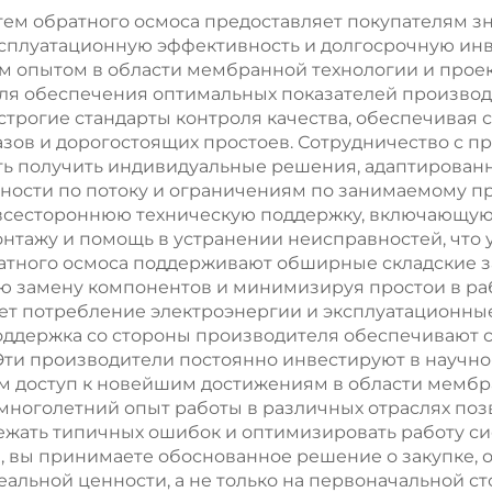
воды,
(RO), оборудов
ем обратного осмоса предоставляет покупателям з
ксплуатационную эффективность и долгосрочную инв
ьскохозяйственных
для опреснен
опытом в области мембранной технологии и проект
нужд и
установка д
для обеспечения оптимальных показателей производ
рогие стандарты контроля качества, обеспечивая 
ециркуляции
очистки грунт
азов и дорогостоящих простоев. Сотрудничество с
сточных вод
вод из скваж
ть получить индивидуальные решения, адаптирован
ности по потоку и ограничениям по занимаемому п
методом обрат
е всестороннюю техническую поддержку, включающую
осмоса
нтажу и помощь в устранении неисправностей, что 
атного осмоса поддерживают обширные складские за
 замену компонентов и минимизируя простои в рабо
ет потребление электроэнергии и эксплуатационны
оддержка со стороны производителя обеспечивают 
 Эти производители постоянно инвестируют в научно
ам доступ к новейшим достижениям в области мембр
 многолетний опыт работы в различных отраслях по
жать типичных ошибок и оптимизировать работу с
, вы принимаете обоснованное решение о закупке,
еальной ценности, а не только на первоначальной ст