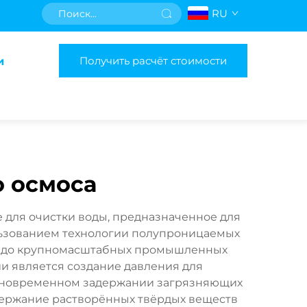
RU
Получить расчёт стоимости
и
о осмоса
 для очистки воды, предназначенное для
льзованием технологии полупроницаемых
ок до крупномасштабных промышленных
ии является создание давления для
дновременном задержании загрязняющих
одержание растворённых твёрдых веществ