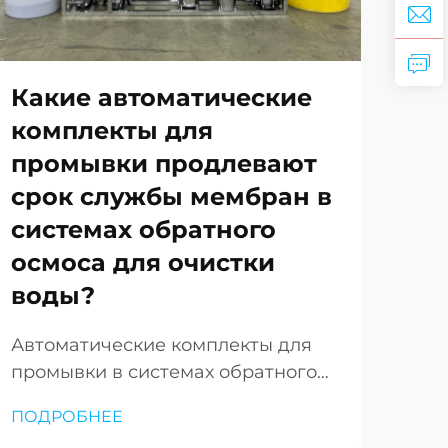
Какие автоматические
Ка
комплекты для
ст
промывки продлевают
оп
срок службы мембран в
ус
системах обратного
об
осмоса для очистки
ка
воды?
во
Автоматические комплекты для
Выб
промывки в системах обратного
нов
осмоса представляют собой
явл
ПОДРОБНЕЕ
ПО
важный технологический прорыв
важ