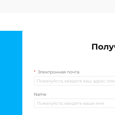
питьевой воды в вашем доме.
Накопительный бак служит
резервуаром, в котором хранится
очищенная вода до момента её
использования, однако при
отсутствии регулярной...
Полу
Электронная почта
Name