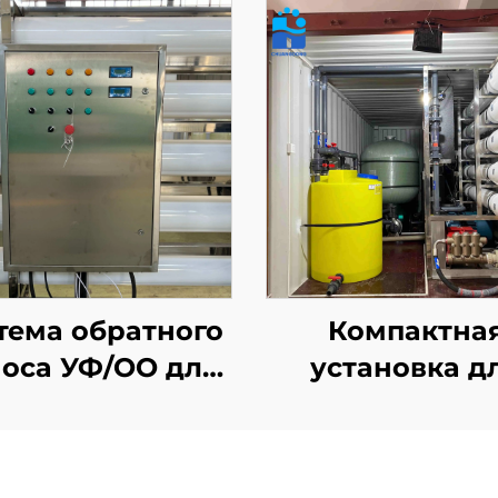
тема обратного
Компактна
оса УФ/ОО для
установка д
омышленного
опреснени
повторного
питьевой вод
спользования
обратным осм