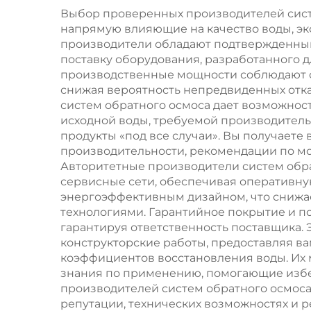
100–500 т/сут с
Выбор проверенных производителей сист
напрямую влияющие на качество воды, э
возможностью
сел
производители обладают подтвержденным 
индивидуальной
поставку оборудования, разработанного 
производственные мощности соблюдают ст
настройки,
р
снижая вероятность непредвиденных отк
установка для
систем обратного осмоса дает возможнос
исходной воды, требуемой производитель
очистки воды,
продукты «под все случаи». Вы получает
система обратного
производительности, рекомендации по мо
Авторитетные производители систем обр
осмоса,
сервисные сети, обеспечивая оперативную
водоочистители с
энергоэффективным дизайном, что снижа
технологиями. Гарантийное покрытие и п
мембраной
гарантируя ответственность поставщика.
обратного осмоса
конструкторские работы, предоставляя в
коэффициентов восстановления воды. Их
знания по применению, помогающие избе
производителей систем обратного осмоса
репутации, технических возможностях и р