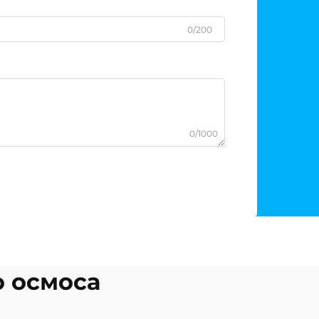
0/200
0/1000
о осмоса