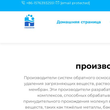
+86-15763932551
[email protected]
Домашняя страница
произво
Производители систем обратного осмоса
удаления загрязняющих веществ, раств
мембран. Эти производители разраба
комплексов, способных обрабатыва
принудительного прохождения молекул
веществ, таких как тяжёлые металлы, б