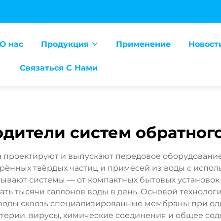
О нас
Продукция
Применение
Новост
Связаться С Нами
дители систем обратног
 проектируют и выпускают передовое оборудование
орённых твёрдых частиц и примесей из воды с испо
тывают системы — от компактных бытовых установ
ть тысячи галлонов воды в день. Основой технолог
 воды сквозь специализированные мембраны при о
актерии, вирусы, химические соединения и общее с