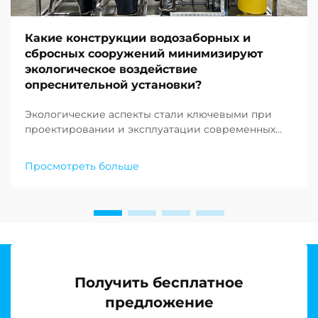
Какие конструкции водозаборных и
сбросных сооружений минимизируют
экологическое воздействие
опреснительной установки?
Экологические аспекты стали ключевыми при
проектировании и эксплуатации современных
опреснительных объектов по всему миру. По
мере того как нехватка пресной воды продолжает
Просмотреть больше
ставить под угрозу сообщества по всему земному
шару, растёт спрос на устойчивые решения в
области опреснения воды…
Получить бесплатное
предложение