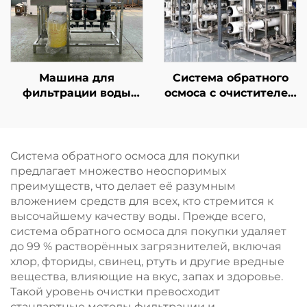
очистки грунтовых
вод из скважин
методом обратного
осмоса
Машина для
Система обратного
фильтрации воды
осмоса с очистителем
ёмкостью 10 т,
на основе мембраны
установка очистки
обратного осмоса,
методом обратного
установка для
осмоса (RO),
очистки воды,
Система обратного осмоса для покупки
двухступенчатая
фильтрационная
предлагает множество неоспоримых
система, 20 т/л, в
система для
преимуществ, что делает её разумным
продаже
питьевой воды в
вложением средств для всех, кто стремится к
фермерских домах
высочайшему качеству воды. Прежде всего,
система обратного осмоса для покупки удаляет
до 99 % растворённых загрязнителей, включая
хлор, фториды, свинец, ртуть и другие вредные
вещества, влияющие на вкус, запах и здоровье.
Такой уровень очистки превосходит
стандартные методы фильтрации и