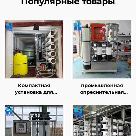
Популярные товары
Компактная
промышленная
установка для
опреснительная
опреснения питьевой
установка для
воды с обратным
морской воды
осмосом (RO),
мощностью 10 т/сут,
оборудование для
система водоочистки
опреснения,
SWRO для получения
установка для
питьевой воды