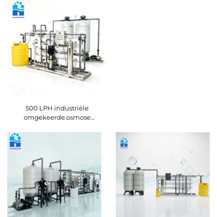
energiebesparing en
aangepaste capaciteit voor
industriële en commerciële
drinkwatertoepassingen
500 LPH industriële
omgekeerde osmose
drinkwaterzuiveringsinstallatie
met OEM/ODM-service