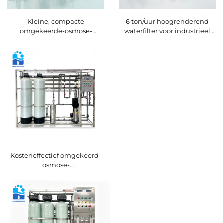
Kleine, compacte
6 ton/uur hoogrenderend
omgekeerde-osmose-
waterfilter voor industrieel
waterzuiveringsmachine met
gebruik, omgekeerde
container, RO-
osmose-systeem met een
waterbehandelingsinstallatie
capaciteit van 6000 L/uur,
waterzuiveraar voor fleswater
Kosteneffectief omgekeerd-
osmose-
waterzuiveringssysteem voor
industriële grondwater- en
rivierwaterfiltratie, met CE-
certificering