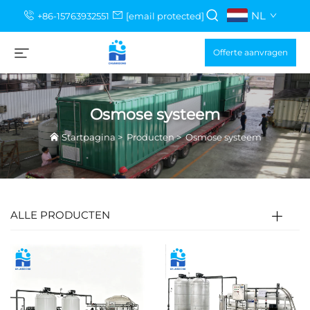
NL
+86-15763932551
[email protected]
Offerte aanvragen
Osmose systeem
Startpagina
>
Producten
>
Osmose systeem
ALLE PRODUCTEN