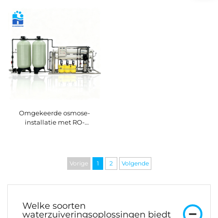
waterzuiveringssysteem van
met geïntegreerd
2000 L/uur voor industriële
omgekeerd osmose-systeem
grondwater- en
voor gemeentelijke
rivierwaterfiltratie, met CE-
watervoorziening
en ISO-certificering
Omgekeerde osmose-
installatie met RO-
membraanzuiveraar,
waterbehandelingsinstallatie
en filtersysteem voor
drinkwater in boerderijen en
Vorige
1
2
Volgende
landhuizen
Welke soorten
waterzuiveringsoplossingen biedt