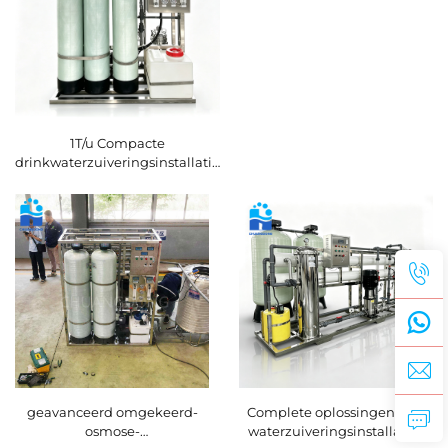
1T/u Compacte
drinkwaterzuiveringsinstallatie
met waterontharderfilter en
RO-omkeerosmose-systeem
voor commercieel gebruik
geavanceerd omgekeerd-
Complete oplossingen voor
osmose-
waterzuiveringsinstallaties