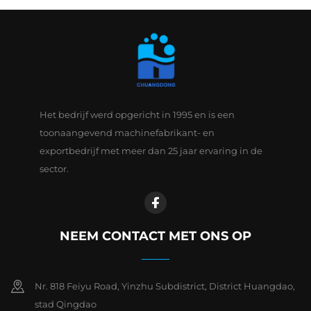
Het bedrijf werd opgericht in 1995 en is een
toonaangevend machinefabrikant- en
exportbedrijf met meer dan 25 jaar ervaring in de
sector.
NEEM CONTACT MET ONS OP
Nr. 818 Feiyu Road, Yinzhu Subdistrict, District Huangdao,
stad Qingdao