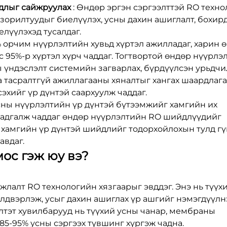
йдлыг сайжруулах
: Өндөр эргэн сэргээлттэй RO техно
зорилтуудыг биелүүлэх, усны дахин ашиглалт, бохи
лүүлэхэд тусалдаг.
 орчим нүүрлэлтийн хувьд хүртэл ажилладаг, харин 
 95%-р хүртэл хүрч чаддаг. Тогтвортой өндөр нүүрлэ
 үндэслэлт системийн загварлах, бүрдүүлсэн урьдч
 тасралтгүй ажиллагааны хяналтыг хангах шаардлага
эхийг үр дүнтэй саархуулж чаддаг.
усны нүүрлэлтийн үр дүнтэй бүтээмжийг хамгийн их
 хадгалж чаддаг өндөр нүүрлэлтийн RO шийдлүүдийг
х хамгийн үр дүнтэй шийдлийг тодорхойлохын тулд г
авдаг.
ос гэж юу вэ?
жлалт RO технологийн хязгаарыг эвддэг. Энэ нь түүх
лдвэрлэж, усыг дахин ашиглах үр ашгийг нэмэгдүүлн
лтэт хувилбарууд нь түүхий усны чанар, мембраны
85-95% усны сэргээх түвшинг хүргэж чадна.