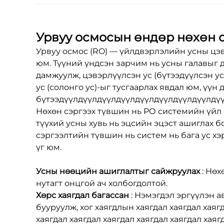
Урвуу осмосын өндөр нөхөн о
Урвуу осмос (RO) — үйлдвэрлэлийн усны цэв
юм. Түүний үндсэн зарчим нь усны галавыг 
дамжуулж, цэвэрлүүлсэн ус (бүтээдүүлсэн ус
ус (солонго ус)-ыг тусгаарлах явдал юм, үү
бүтээдүүлдүүлдүүлдүүлдүүлдүүлдүүлдүүлдү
Нөхөн сэргээх түвшин нь РО системийн үйл 
түүхий усны хувь нь эцсийн эцэст ашиглах 
сэргээлтийн түвшин нь систем нь бага ус х
үг юм.
Усны нөөцийн ашиглалтыг сайжруулах
: Нө
нутагт онцгой ач холбогдолтой.
Хөрс хаягдал багассан
: Нэмэгдэл эргүүлэн 
бууруулж, хог хаягдлын хаягдал хаягдал хаягд
хаягдал хаягдал хаягдал хаягдал хаягдал хаяг