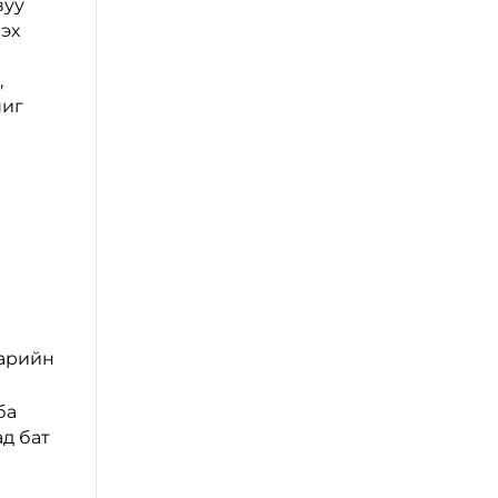
вуу
эх
,
шиг
нарийн
ба
д бат