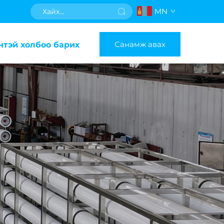
MN
Санамж авах
нтэй холбоо барих