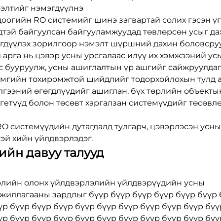
ээлтийг нэмэгдүүлнэ
оогийн RO системийг шинэ загвартай солих гэсэн ү
үдтэй байгуулсан байгууламжуудад төвлөрсөн усыг да
мэгдүүлэх зорилгоор нэмэлт шүршний дахин боловсру
 арга нь цэвэр усны урсгалаас илүү их хэмжээний ус
с бууруулж, усны ашиглалтын үр ашгийг сайжруулдаг
амгийн тохиромжтой шийдлийг тодорхойлохын тулд 
гээний өгөгдлүүдийг ашиглан, бүх төрлийн объекты
гетүүд болон төсөвт харгалзан системүүдийг төсөвл
O системүүдийн дутагдалд тулгарч, цэвэрлэсэн усны
эй хийн үйлдвэрлэдэг.
ийн давуу талууд
элийн олонх үйлдвэрлэлийн үйлдвэрүүдийн усны
жиллагааны зардлыг бүүр бүүр бүүр бүүр бүүр бүүр 
үр бүүр бүүр бүүр бүүр бүүр бүүр бүүр бүүр бүүр бүү
үр бүүр бүүр бүүр бүүр бүүр бүүр бүүр бүүр бүүр бүү