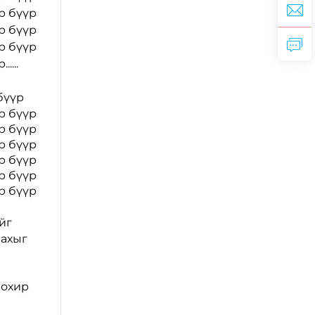
р бүүр
р бүүр
р бүүр
....
бүүр
р бүүр
р бүүр
р бүүр
р бүүр
р бүүр
р бүүр
йг
лахыг
бохир