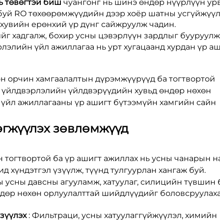
ь төвөгтэй биш
чуангонг нь шинэ өндөр нүүрлүүн ур
 буй RO төхөөрөмжүүдийн дээр хоёр шатны усгүйжүүл
 хувийн ерөнхий үр дүнг сайжруулж чадин.
йг хадгалж, бохир усны цэвэрлүүн зардлыг бууруулж
лэлийн үйл ажиллагаа нь урт хугацаанд хурдан үр а
сэн орчин хамгаалалтын дүрэмжүүрүүд ба тогтвортой
х үйлдвэрлэлийн үйлдвэрүүдийн хувьд өндөр нөхөн
ь үйл ажиллагааны үр ашигт бүтээмүйн хамгийн сайн
эгжүүлэх зөвлөмжүүд
 тогтвортой ба үр ашигт ажиллах нь усны чанарын 
хүндэтгэл үзүүлж, түүнд тулгуурлан хангаж буй.
ы усны давсны агууламж, хатуулаг, силицийн түвшин 
дөр нөхөн орлуулалттай шийдлүүдийг боловсруулаха
үзүүлэх
: Фильтраци, усны хатуулаггүйжүүлэл, химийн