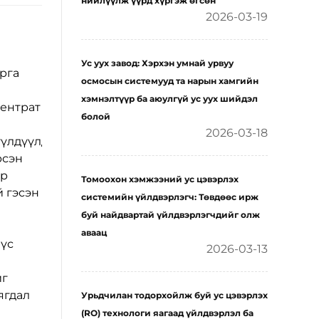
нийлүүлж үүрд хүргэж өгсөн
2026-03-19
Ус уух завод: Хэрхэн умнай урвуу
рга
осмосын системууд та нарын хамгийн
хэмнэлтүүр ба аюулгүй ус уух шийдэл
центрат
болой
2026-03-18
үлдүүлдүүлдүүлдүүлдүүлдүүлдүүлдүүлдүүлдүүлдүүлдү
рсэн
өр
Томоохон хэмжээний ус цэвэрлэх
й гэсэн
системийн үйлдвэрлэгч: Төвдөөс ирж
буй найдвартай үйлдвэрлэгчдийг олж
аваац
бүс
2026-03-13
йг
ягдал
Урьдчилан тодорхойлж буй ус цэвэрлэх
(RO) технологи яагаад үйлдвэрлэл ба