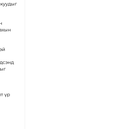
скуудыг
н
лахын
эй
ндсэнд
тыг
т үр