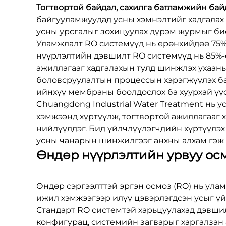
Тогтвортой байдал, сахилга батламжийн ба
байгууламжуудад усны хэмнэлтийг хадгалах 
усны урсгалыг зохицуулах дүрэм журмыг бие
Уламжлалт RO системүүд нь ерөнхийдөө 75%
нүүрлэлтийн дэвшилт RO системүүд нь 85%-с
ажиллагааг хадгалахын тулд шинжлэх ухааны
боловсруулалтын процессын хэрэгжүүлэх ба
ийнхүү мембраны боолдослох ба хуурхай үүс
Chuangdong Industrial Water Treatment нь 
хэмжээнд хүртүүлж, тогтвортой ажиллагааг
нийлүүлдэг. Бид үйлчлүүлэгчдийн хүртүүлэ
усны чанарын шинжилгээг анхны алхам гэж 
Өндөр нүүрлэлтийн урвуу осм
Өндөр сэргээлттэй эргэн осмоз (RO) нь улам
ижил хэмжээгээр илүү цэвэрлэгдсэн усыг үй
Стандарт RO системтэй харьцуулахад дэвши
конфигурац, системийн загварыг харгалзан 