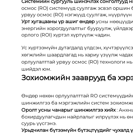
Системийн сургууль шинэчлэх сонголтууд н
осмос (RO) системүүд суулгаж эсвэл оршин
урвуу осмос (RO) нэгжүүд суулгаж, нүүрлүүн
Урт хугацааны үр ашиг өндөр
усны нөөцүүди
энергийн хорогдуулалтыг бууруулж, үйлдвэр
орлого (ROI) хүртэл хүртүүлж чадин.
Ус хүртээмүйн дутагдалд үлдсэн, хүчтэрүүл
хөгжлийн шаардлагад нь хариу үзүүлж чада
орлуулалттай урвуу осмос (RO) технологи н
шийдэл юм.
Зохиомжийн зааврууд ба хэр
Өндөр нөхөн орлуулалттай RO системүүдийн
шинжилгээ ба мэргэжлийн систем зохиомжид 
Оролт усны чанарыг шинжилгээ хийх
: Анхн
бохирдуулагчдын найрлалыг илрүүлэх нь өн
суурь үүсгэнэ.
Урьдчилан бүтээмүйн бүтэцтүүдийг чухалд 