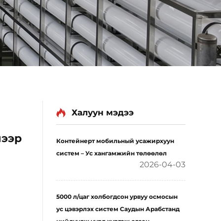
Халуун мэдээ
лээр
Контейнерт мобильный усажирхуун
систем – Ус хангамжийн төлөөлөл
2026-04-03
5000 л/цаг холбогдсон урвуу осмосын
ус цэвэрлэх систем Саудын Арабстанд