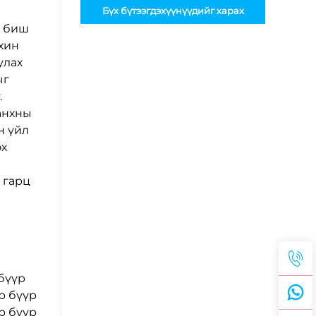
Бүх бүтээгдэхүүнүүдийг харах
г биш
хин
улах
ыг
.
анхны
н үйл
өх
 гарц
бүүр
р бүүр
р бүүр