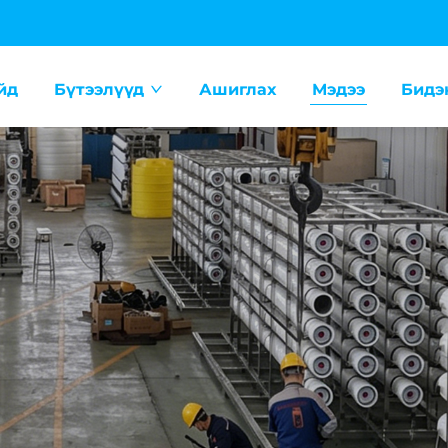
йд
Бүтээлүүд
Ашиглах
Мэдээ
Бидэ