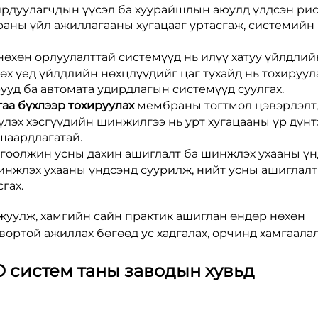
рдуулагчдын үүсэл ба хуурайшлын аюулд үлдсэн ри
раны үйл ажиллагааны хугацааг уртасгаж, системийн
нөхөн орлуулалттай системүүд нь илүү хатуу үйлдлий
х үед үйлдлийн нөхцлүүдийг цаг тухайд нь тохируу
уд ба автомата удирдлагын системүүд суулгах.
гаа бүхлээр тохируулах
мембраны тогтмол цэвэрлэлт,
үлэх хэсгүүдийн шинжилгээ нь урт хугацааны үр дүнт
шаардлагатай.
гоолжин усны дахин ашиглалт ба шинжлэх ухааны ү
нжлэх ухааны үндсэнд суурилж, нийт усны ашиглал
гах.
жуулж, хамгийн сайн практик ашиглан өндөр нөхөн
вортой ажиллах бөгөөд ус хадгалах, орчинд хамгаалал
 систем таны заводын хувьд