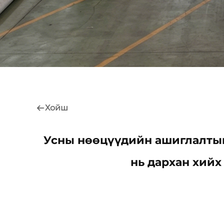
Хойш
Усны нөөцүүдийн ашиглалтын
нь дархан хийх