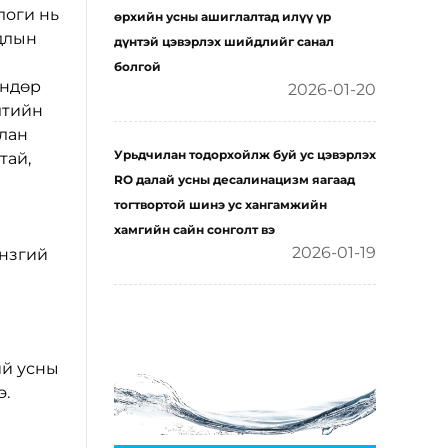
логи нь
өрхийн усны ашиглалтад илүү үр
рдлын
дүнтэй цэвэрлэх шийдлийг санал
болгой
өндөр
2026-01-20
лтийн
илан
Урьдчилан тодорхойлж буй ус цэвэрлэх
тай,
RO далай усны десалинацизм яагаад
тогтвортой шинэ ус хангамжийн
хамгийн сайн сонголт вэ
2026-01-19
үнзгий
ий усны
э.