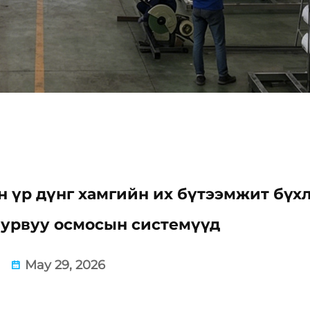
 үр дүнг хамгийн их бүтээмжит бүх
 урвуу осмосын системүүд
May 29, 2026