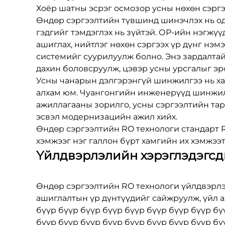
Хоёр шатны эсрэг осмозор усны нөхөн сэрг
Өндөр сэргээлтийн түвшинд шинэчлэх нь од
гэдгийг тэмдэглэх нь зүйтэй. ОР-ийн нэгжү
ашиглах, нийтлэг нөхөн сэргээх үр дүнг нэ
системийг суурилуулж болно. Энэ зардалтай
дахин боловсруулж, цэвэр усны урсгалыг эр
Усны чанарын дэлгэрэнгүй шинжилгээ нь х
алхам юм. Чуангонгийн инженерүүд шинжил
ажиллагааны зорилго, усны сэргээлтийн тар
эсвэл модернизацийн ажил хийх.
Өндөр сэргээлтийн RO технологи стандарт R
хэмжээг нэг галлон бүрт хамгийн их хэмжээт
Үйлдвэрлэлийн хэрэглэдэгсд
Өндөр сэргээлтийн RO технологи үйлдвэрл
ашиглалтын үр дүнтүүдийг сайжруулж, үйл а
бүүр бүүр бүүр бүүр бүүр бүүр бүүр бүүр бү
бүүр бүүр бүүр бүүр бүүр бүүр бүүр бүүр бү