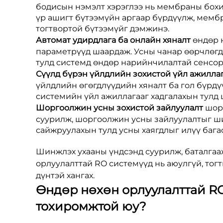
бодисын нэмэлт хэрэглээ нь мембраны бохи
үр ашигт бүтээмүйн аргаар бүрдүүлж, мемб
тогтвортой бүтээмүйг дэмжинэ.
Автомат удирдлага ба онлайн хяналт
өндөр 
параметрүүд шаардаж. Усны чанар өөрчлөгдө
тулд системд өндөр нарийнчилалтай сенсору
Сүүлд бүрэн үйлдлийн зохистой үйл ажилла
үйлдлийн өгөгдлүүдийн хяналт ба гол бүрдү
системийн үйл ажиллагааг хадгалахын тулд 
Шоргоолжин усны зохистой зайлуулалт
шор
суурилж, шоргоолжин усны зайлуулалтыг ши
сайжруулахын тулд усны хаягдлыг илүү багас
Шинжлэх ухааны үндсэнд суурилж, баталгаа
орлуулалттай RO системүүд нь аюулгүй, тогт
дүнтэй хангах.
Өндөр нөхөн орлуулалттай RO
тохиромжтой юу?