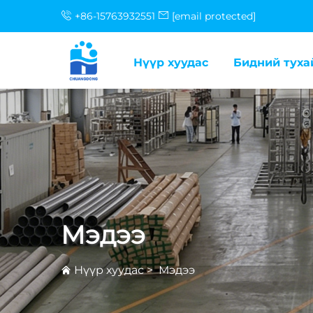
+86-15763932551
[email protected]
Нүүр хуудас
Бидний туха
Мэдээ
Нүүр хуудас
>
Мэдээ